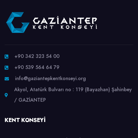
+90 342 323 54 00
+90 539 564 64 79
info@gaziantepkentkonseyi.org
Akyol, Atatürk Bulvarı no : 119 (Bayazhan) Şahinbey
/ GAZİANTEP
KENT KONSEYI