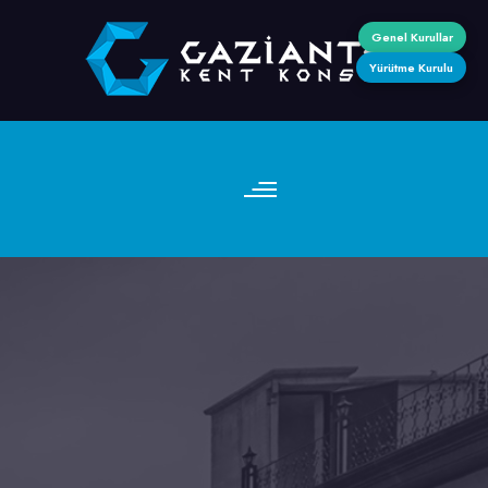
Genel Kurullar
Yürütme Kurulu