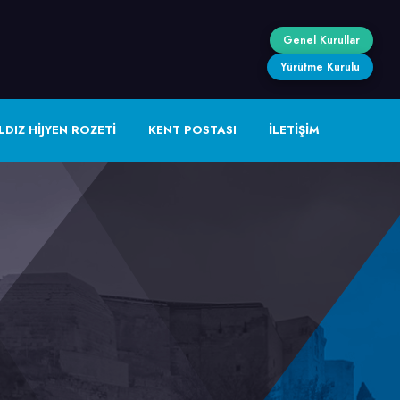
Genel Kurullar
Yürütme Kurulu
LDIZ HİJYEN ROZETİ
KENT POSTASI
İLETİŞİM