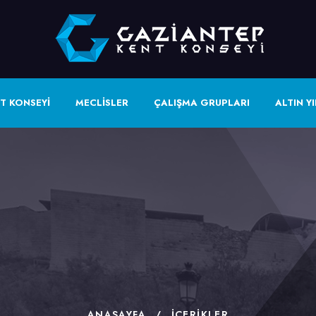
T KONSEYİ
MECLİSLER
ÇALIŞMA GRUPLARI
ALTIN YI
ANASAYFA
/
İÇERIKLER