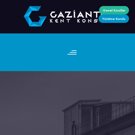
Genel Kurullar
Yürütme Kurulu