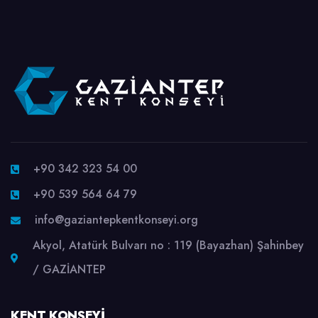
+90 342 323 54 00
+90 539 564 64 79
info@gaziantepkentkonseyi.org
Akyol, Atatürk Bulvarı no : 119 (Bayazhan) Şahinbey
/ GAZİANTEP
KENT KONSEYI