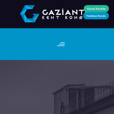
Genel Kurullar
Yürütme Kurulu