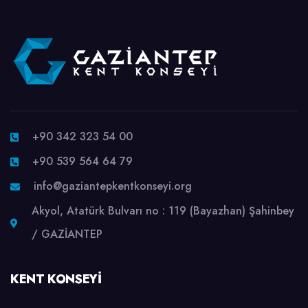
+90 342 323 54 00
+90 539 564 64 79
info@gaziantepkentkonseyi.org
Akyol, Atatürk Bulvarı no : 119 (Bayazhan) Şahinbey
/ GAZİANTEP
KENT KONSEYI