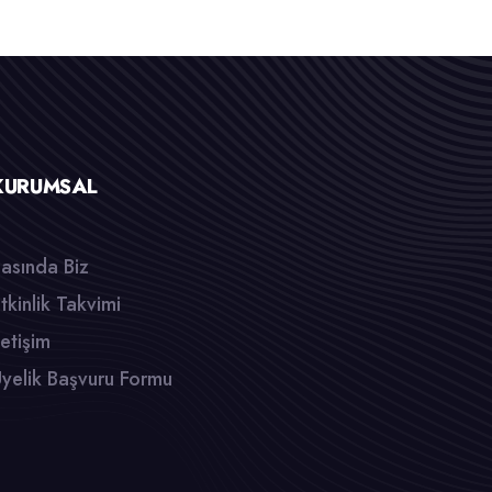
KURUMSAL
asında Biz
tkinlik Takvimi
letişim
yelik Başvuru Formu