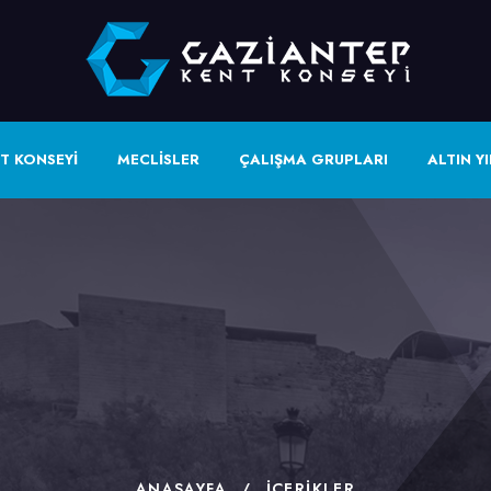
T KONSEYİ
MECLİSLER
ÇALIŞMA GRUPLARI
ALTIN YI
ANASAYFA
/
İÇERIKLER