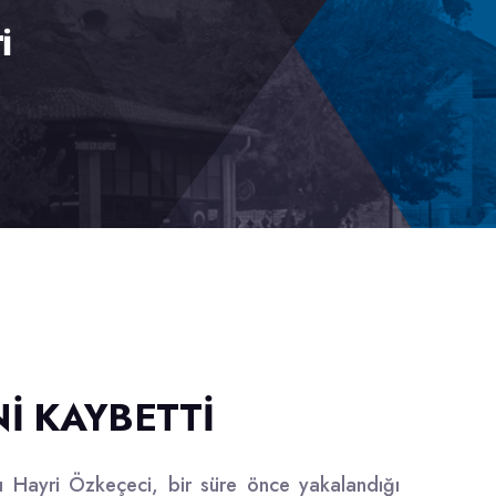
İ
İ KAYBETTİ
ı Hayri Özkeçeci, bir süre önce yakalandığı