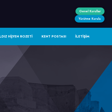
Genel Kurullar
Yürütme Kurulu
LDIZ HİJYEN ROZETİ
KENT POSTASI
İLETİŞİM