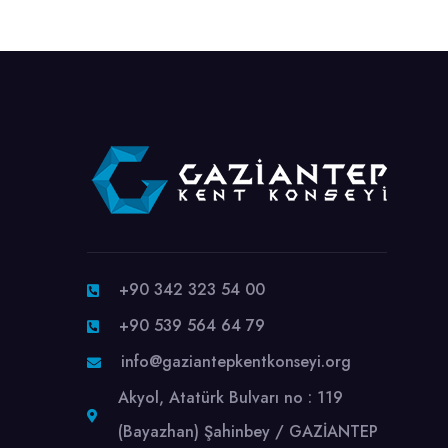
+90 342 323 54 00
+90 539 564 64 79
info@gaziantepkentkonseyi.org
Akyol, Atatürk Bulvarı no : 119
(Bayazhan) Şahinbey / GAZİANTEP