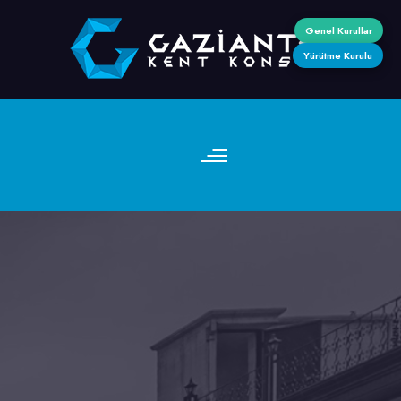
Genel Kurullar
Yürütme Kurulu