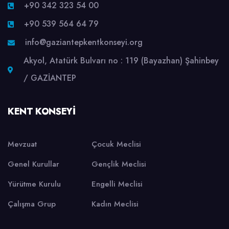
+90 342 323 54 00
+90 539 564 64 79
info@gaziantepkentkonseyi.org
Akyol, Atatürk Bulvarı no : 119 (Bayazhan) Şahinbey
/ GAZİANTEP
KENT KONSEYI
Mevzuat
Çocuk Meclisi
Genel Kurullar
Gençlik Meclisi
Yürütme Kurulu
Engelli Meclisi
Çalışma Grup
Kadın Meclisi