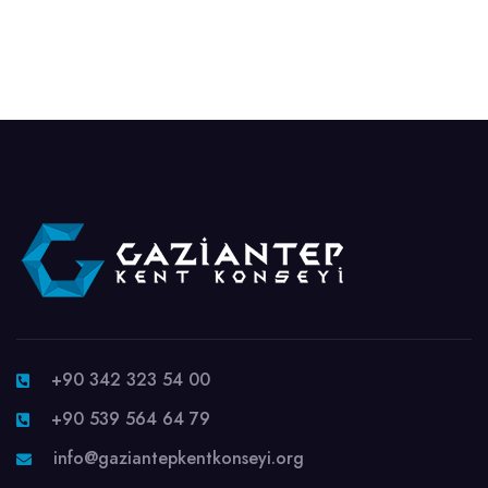
+90 342 323 54 00
+90 539 564 64 79
info@gaziantepkentkonseyi.org