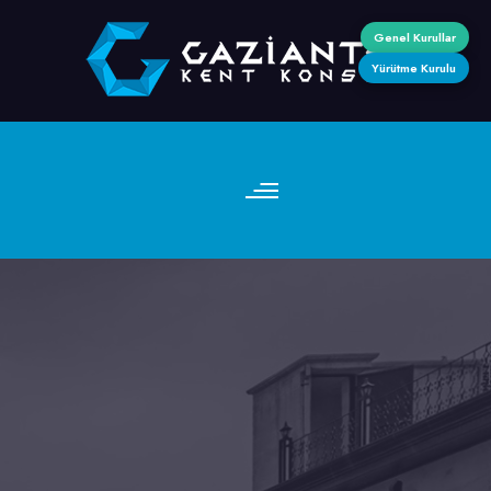
Genel Kurullar
Yürütme Kurulu