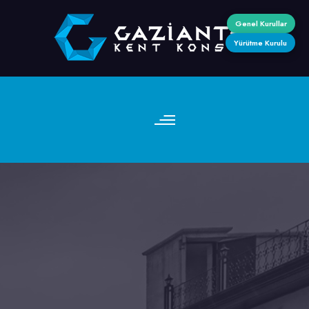
Genel Kurullar
Yürütme Kurulu