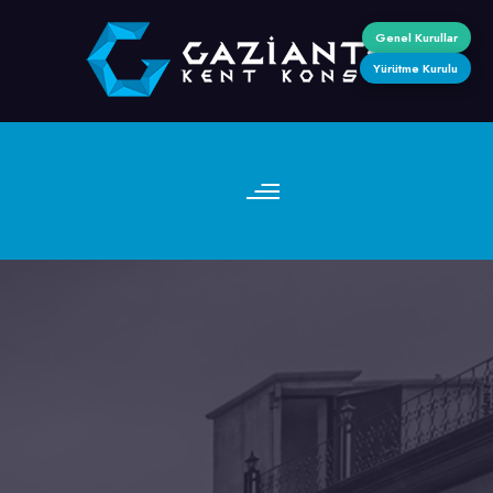
Genel Kurullar
Yürütme Kurulu