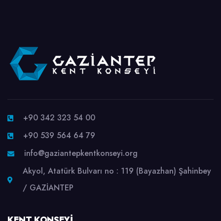
+90 342 323 54 00
+90 539 564 64 79
info@gaziantepkentkonseyi.org
Akyol, Atatürk Bulvarı no : 119 (Bayazhan) Şahinbey
/ GAZİANTEP
KENT KONSEYI