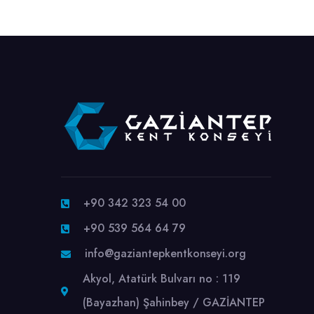
+90 342 323 54 00
+90 539 564 64 79
info@gaziantepkentkonseyi.org
Akyol, Atatürk Bulvarı no : 119
(Bayazhan) Şahinbey / GAZİANTEP