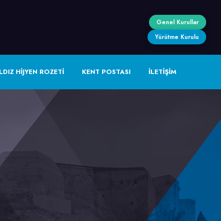
Genel Kurullar
Yürütme Kurulu
LDIZ HİJYEN ROZETİ
KENT POSTASI
İLETİŞİM