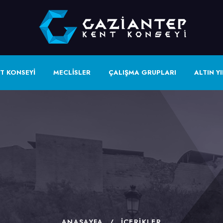
T KONSEYİ
MECLİSLER
ÇALIŞMA GRUPLARI
ALTIN YI
ANASAYFA
/
İÇERIKLER