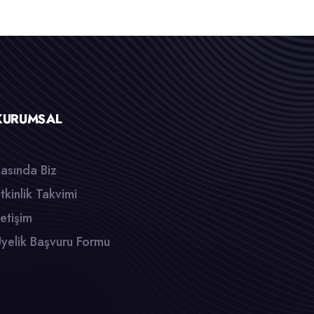
KURUMSAL
asında Biz
tkinlik Takvimi
letişim
yelik Başvuru Formu