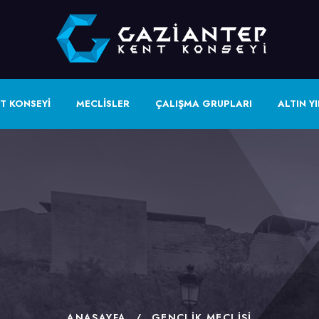
T KONSEYİ
MECLİSLER
ÇALIŞMA GRUPLARI
ALTIN YI
ANASAYFA
/
GENÇLIK MECLISI