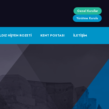
Genel Kurullar
Yürütme Kurulu
LDIZ HİJYEN ROZETİ
KENT POSTASI
İLETİŞİM