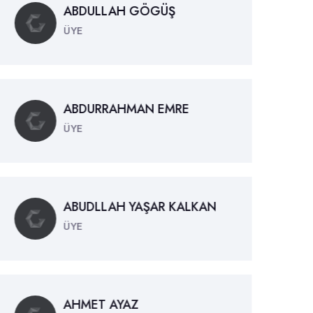
ABDULLAH GÖGÜŞ
ÜYE
ABDURRAHMAN EMRE
ÜYE
ABUDLLAH YAŞAR KALKAN
ÜYE
AHMET AYAZ