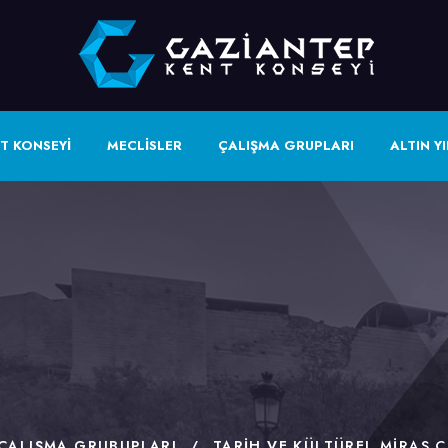
T KONSEYİ
MECLİSLER
ÇALIŞMA GRUPLARI
ALTIN YI
ÇALIŞMA GRUBUPLARI
/
TARIH VE KÜLTÜREL MIRAS 