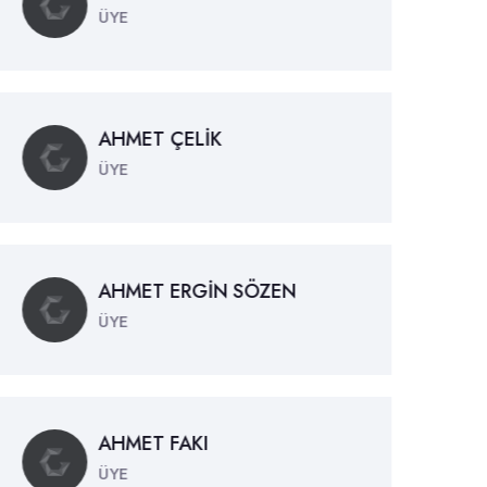
ÜYE
AHMET ÇELİK
ÜYE
AHMET ERGİN SÖZEN
ÜYE
AHMET FAKI
ÜYE