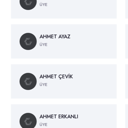
ÜYE
AHMET AYAZ
ÜYE
AHMET ÇEVİK
ÜYE
AHMET ERKANLI
ÜYE