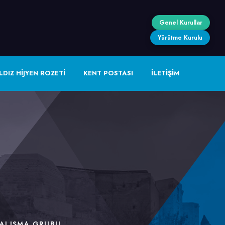
Genel Kurullar
Yürütme Kurulu
LDIZ HİJYEN ROZETİ
KENT POSTASI
İLETİŞİM
ÇALIŞMA GRUBU