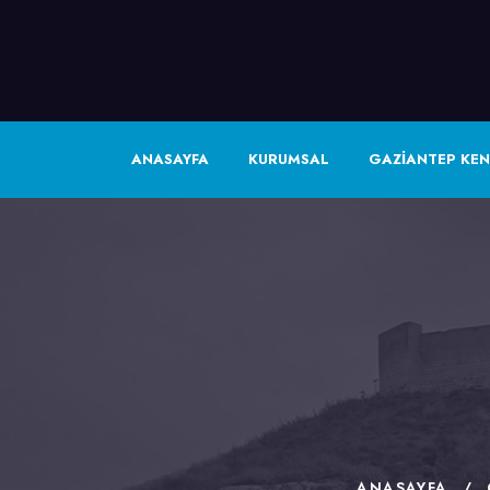
ANASAYFA
KURUMSAL
GAZİANTEP KEN
ANASAYFA
/