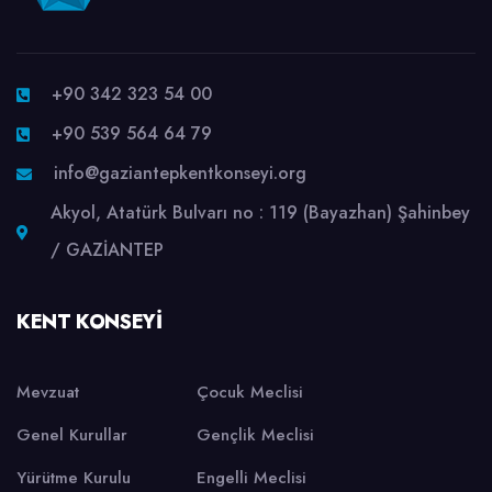
+90 342 323 54 00
+90 539 564 64 79
info@gaziantepkentkonseyi.org
Akyol, Atatürk Bulvarı no : 119 (Bayazhan) Şahinbey
/ GAZİANTEP
KENT KONSEYI
Mevzuat
Çocuk Meclisi
Genel Kurullar
Gençlik Meclisi
Yürütme Kurulu
Engelli Meclisi