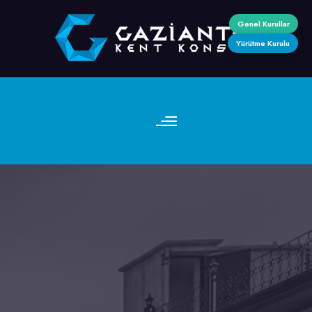
Genel Kurullar
Yürütme Kurulu